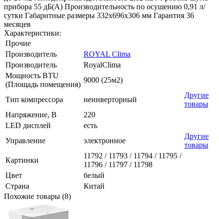
прибора 55 дБ(А) Производительность по осушению 0,91 л/
сутки Габаритные размеры 332x696x306 мм Гарантия 36
месяцев
Характеристики:
Прочие
Производитель
ROYAL Clima
Производитель
RoyalClima
Мощность BTU
9000 (25м2)
(Площадь помещения)
Другие
Тип компрессора
неинверторный
товары
Напряжение, В
220
LED дисплей
есть
Другие
Управление
электронное
товары
11792 / 11793 / 11794 / 11795 /
Картинки
11796 / 11797 / 11798
Цвет
белый
Страна
Китай
Похожие товары (8)